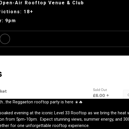
 Open-Air Rooftop Venue & Club
ictions: 18+
y: 9pm
th…the Reggaeton rooftop party is here ☀️🔥
soaked evening at the iconic Level 33 Rooftop as we bring the heat wi
on from 5pm-10pm. Expect stunning views, summer energy, and 300
ether for one unforgettable rooftop experience.