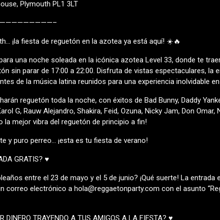
house, Plymouth PL1 3LT
—————————–
h… ¡la fiesta de reguetón en la azotea ya está aquí! ☀️🔥
para una noche soleada en la icónica azotea Level 33, donde te tra
n sin parar de 17:00 a 22:00. Disfruta de vistas espectaculares, la e
es de la música latina reunidos para una experiencia inolvidable en
harán reguetón toda la noche, con éxitos de Bad Bunny, Daddy Yankee
arol G, Rauw Alejandro, Shakira, Feid, Ozuna, Nicky Jam, Don Omar, 
la mejor vibra del reguetón de principio a fin!
te y puro perreo… ¡esta es tu fiesta de verano!
ADA GRATIS? ♥
eaños entre el 23 de mayo y el 5 de junio? ¡Qué suerte! La entrada e
 un correo electrónico a hola@reggaetonparty.com con el asunto “R
R DINERO TRAYENDO A TUS AMIGOS A LA FIESTA? ♥