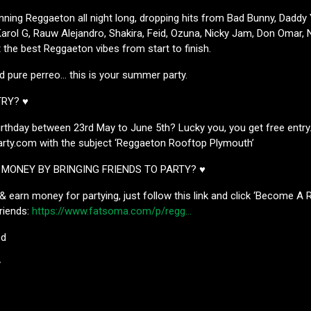
inning Reggaeton all night long, dropping hits from Bad Bunny, Daddy 
arol G, Rauw Alejandro, Shakira, Feid, Ozuna, Nicky Jam, Don Omar, 
the best Reggaeton vibes from start to finish.
nd pure perreo… this is your summer party.
TRY? ♥
irthday between 23rd May to June 5th? Lucky you, you get free entry
ty.com with the subject ‘Reggaeton Rooftop Plymouth’
MONEY BY BRINGING FRIENDS TO PARTY? ♥
 & earn money for partying, just follow this link and click ‘Become A 
friends:
https://www.fatsoma.com/p/regg…
ed
y