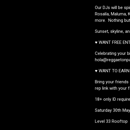
Our DJs will be sp
Rosalía, Maluma, K
more. Nothing but 
Sunset, skyline, a
♥ WANT FREE EN
Celebrating your b
hola@reggaetonpar
♥ WANT TO EARN 
Bring your friends
rep link with your 
18+ only ID requir
Saturday 30th Ma
Level 33 Rooftop