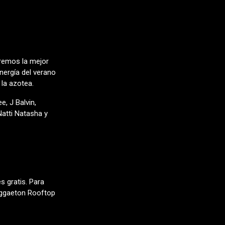
eremos la mejor
nergía del verano
 la azotea.
, J Balvin,
Natti Natasha y
s gratis. Para
eggaeton Rooftop