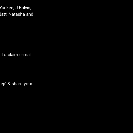
Yankee, J Balvin,
Natti Natasha and
. To claim e-mail
Rep’ & share your