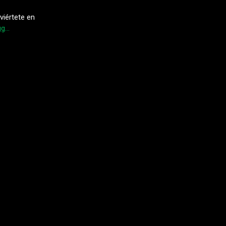
viértete en
gg…