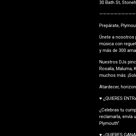
30 Bath St, Stone
——————————
Prepárate, Plymout
Únete a nosotros 
música con reguetó
y más de 300 amant
Nuestros DJs pinc
Rosalía, Maluma, K
muchos más. ¡Solo 
Atardecer, horizon
♥ ¿QUIERES ENTR
¿Celebras tu cumpl
reclamarla, envía
Plymouth”.
♥ ¿QUIERES GANA