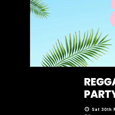
REGG
PART
Sat 30th 