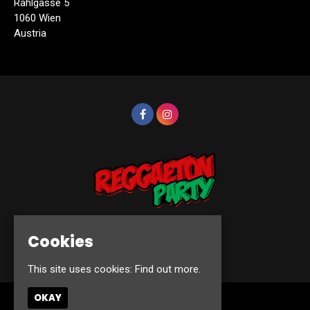
Rahlgasse 5
1060 Wien
Austria
Cookies
© Reggaeton Party 2026
This site uses cookies:
Find out more.
OKAY
Home