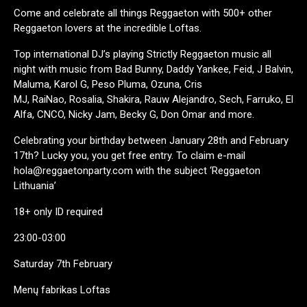
Come and celebrate all things Reggaeton with 500+ other
Reggaeton lovers at the incredible Loftas.
Top international DJ’s playing Strictly Reggaeton music all
night with music from Bad Bunny, Daddy Yankee, Feid, J Balvin,
Maluma, Karol G, Peso Pluma, Ozuna, Cris
MJ, RaiNao, Rosalia, Shakira, Rauw Alejandro, Sech, Farruko, El
Alfa, CNCO, Nicky Jam, Becky G, Don Omar and more.
Celebrating your birthday between January 28th and February
17th? Lucky you, you get free entry. To claim e-mail
hola@reggaetonparty.com with the subject ‘Reggaeton
Lithuania’
18+ only ID required
23:00-03:00
Saturday 7th February
Menų fabrikas Loftas