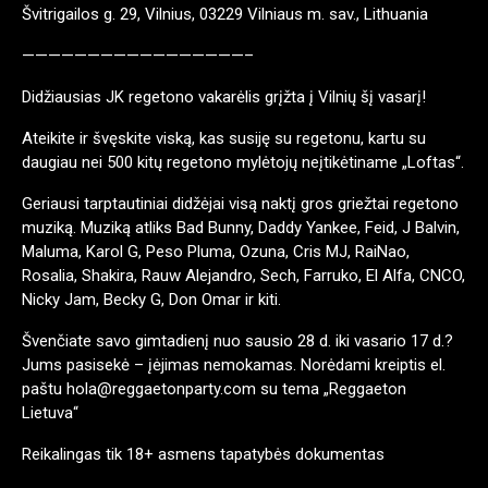
Švitrigailos g. 29, Vilnius, 03229 Vilniaus m. sav., Lithuania
—————————————————–
Didžiausias JK regetono vakarėlis grįžta į Vilnių šį vasarį!
Ateikite ir švęskite viską, kas susiję su regetonu, kartu su
daugiau nei 500 kitų regetono mylėtojų neįtikėtiname „Loftas“.
Geriausi tarptautiniai didžėjai visą naktį gros griežtai regetono
muziką. Muziką atliks Bad Bunny, Daddy Yankee, Feid, J Balvin,
Maluma, Karol G, Peso Pluma, Ozuna, Cris MJ, RaiNao,
Rosalia, Shakira, Rauw Alejandro, Sech, Farruko, El Alfa, CNCO,
Nicky Jam, Becky G, Don Omar ir kiti.
Švenčiate savo gimtadienį nuo sausio 28 d. iki vasario 17 d.?
Jums pasisekė – įėjimas nemokamas. Norėdami kreiptis el.
paštu hola@reggaetonparty.com su tema „Reggaeton
Lietuva“
Reikalingas tik 18+ asmens tapatybės dokumentas