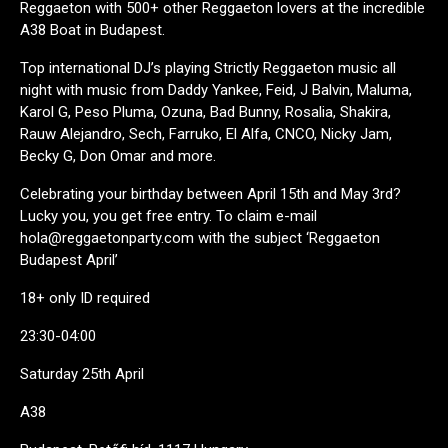
Reggaeton with 500+ other Reggaeton lovers at the incredible
A38 Boat in Budapest.
Top international DJ’s playing Strictly Reggaeton music all
night with music from Daddy Yankee, Feid, J Balvin, Maluma,
Karol G, Peso Pluma, Ozuna, Bad Bunny, Rosalia, Shakira,
Rauw Alejandro, Sech, Farruko, El Alfa, CNCO, Nicky Jam,
Becky G, Don Omar and more.
Celebrating your birthday between April 15th and May 3rd?
Lucky you, you get free entry. To claim e-mail
hola@reggaetonparty.com with the subject ‘Reggaeton
Budapest April’
18+ only ID required
23:30-04:00
Saturday 25th April
A38