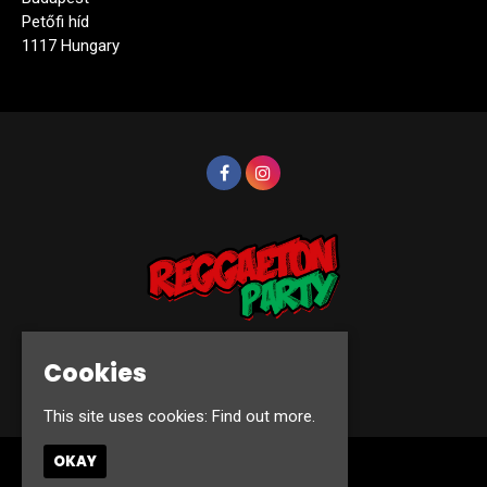
Petőfi híd
1117 Hungary
Cookies
© Reggaeton Party 2026
This site uses cookies:
Find out more.
OKAY
Home