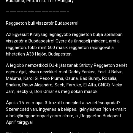
Budapest, Petőfi híd, 1117 Hungary
—————————————————–
Reggaeton buli visszatér Budapestre!
Az Egyesült Királyság legnagyobb reggaeton bulija áprilisban
visszatér a Bupdapestre! Gyere és ünnepelj mindent, ami a
reggaeton, több mint 500 másik reggaeton rajongóval a
hihetetlen A38 Hajón, Budapesten.
A legjobb nemzetközi DJ-k játszanak Strictly Reggaeton zenét
egész éjjel, olyan nevekkel, mint Daddy Yankee, Feid, J Balvin,
Maluma, Karol G, Peso Pluma, Ozuna, Bad Bunny, Rosalia,
Shakira, Rauw Alejandro, Sech, Farruko, El Alfa, CNCO, Nicky
Jam, Becky G, Don Omar és még sokan mások.
Április 15. és május 3. között ünnepled a születésnapodat?
Szerencséd van, ingyenes a belépés. Igényléshez írjon e-mailt
a hola@reggaetonparty.com címre, a „Reggaeton Budapest
April” tárggyal.