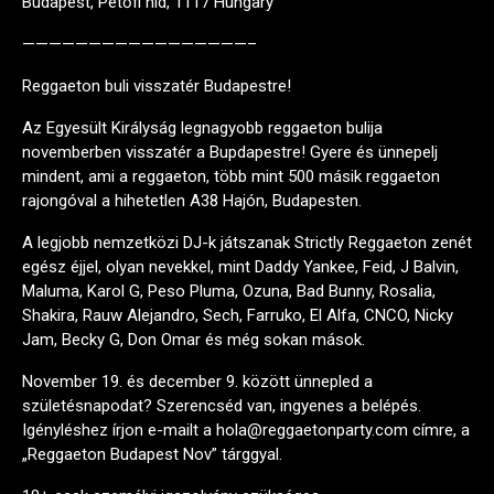
Budapest, Petőfi híd, 1117 Hungary
—————————————————–
Reggaeton buli visszatér Budapestre!
Az Egyesült Királyság legnagyobb reggaeton bulija
novemberben visszatér a Bupdapestre! Gyere és ünnepelj
mindent, ami a reggaeton, több mint 500 másik reggaeton
rajongóval a hihetetlen A38 Hajón, Budapesten.
A legjobb nemzetközi DJ-k játszanak Strictly Reggaeton zenét
egész éjjel, olyan nevekkel, mint Daddy Yankee, Feid, J Balvin,
Maluma, Karol G, Peso Pluma, Ozuna, Bad Bunny, Rosalia,
Shakira, Rauw Alejandro, Sech, Farruko, El Alfa, CNCO, Nicky
Jam, Becky G, Don Omar és még sokan mások.
November 19. és december 9. között ünnepled a
születésnapodat? Szerencséd van, ingyenes a belépés.
Igényléshez írjon e-mailt a hola@reggaetonparty.com címre, a
„Reggaeton Budapest Nov” tárggyal.