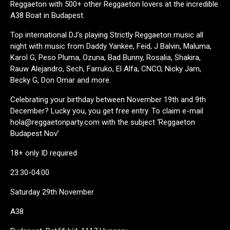
Reggaeton with 500+ other Reggaeton lovers at the incredible
A38 Boat in Budapest.
Top international DJ’s playing Strictly Reggaeton music all
night with music from Daddy Yankee, Feid, J Balvin, Maluma,
Karol G, Peso Pluma, Ozuna, Bad Bunny, Rosalia, Shakira,
Rauw Alejandro, Sech, Farruko, El Alfa, CNCO, Nicky Jam,
Becky G, Don Omar and more.
Celebrating your birthday between November 19th and 9th
December? Lucky you, you get free entry. To claim e-mail
hola@reggaetonparty.com with the subject ‘Reggaeton
Budapest Nov’
18+ only ID required
23:30-04:00
Saturday 29th November
A38