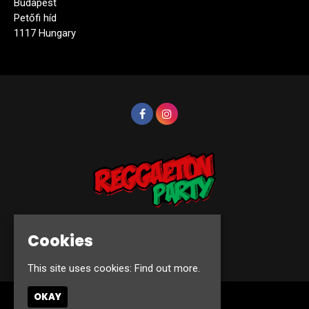
Budapest
Petőfi híd
1117 Hungary
Cookies
© Reggaeton Party 2026
This site uses cookies:
Find out more.
OKAY
Home