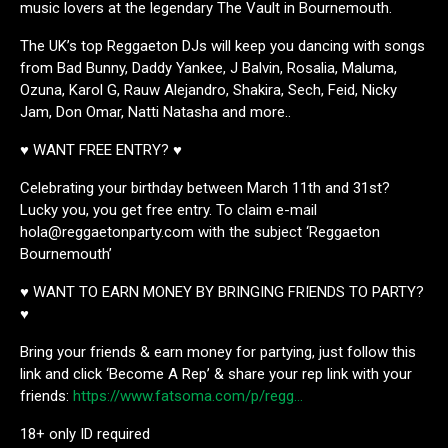
music lovers at the legendary The Vault in Bournemouth.
The UK’s top Reggaeton DJs will keep you dancing with songs
from Bad Bunny, Daddy Yankee, J Balvin, Rosalia, Maluma,
Ozuna, Karol G, Rauw Alejandro, Shakira, Sech, Feid, Nicky
Jam, Don Omar, Natti Natasha and more..
♥ WANT FREE ENTRY? ♥
Celebrating your birthday between March 11th and 31st?
Lucky you, you get free entry. To claim e-mail
hola@reggaetonparty.com with the subject ‘Reggaeton
Bournemouth’
♥ WANT TO EARN MONEY BY BRINGING FRIENDS TO PARTY?
♥
Bring your friends & earn money for partying, just follow this
link and click ‘Become A Rep’ & share your rep link with your
friends:
https://www.fatsoma.com/p/regg…
18+ only ID required