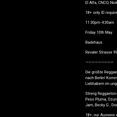
El Alfa, CNCO, Ni
18+ only ID requir
11:30pm-4:30am
Friday 10th May
Badehaus
Revaler Strasse 9
—————————
Die größte Reggae
nach Berlin! Komm
Liebhabern im ungl
Streng Reggaeton-
Peso Pluma, Ozuna,
Jam, Becky G , Do
18+, nur Ausweis e