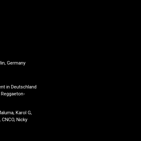
lin, Germany
nt in Deutschland
n Reggaeton-
aluma, Karol G,
a, CNCO, Nicky