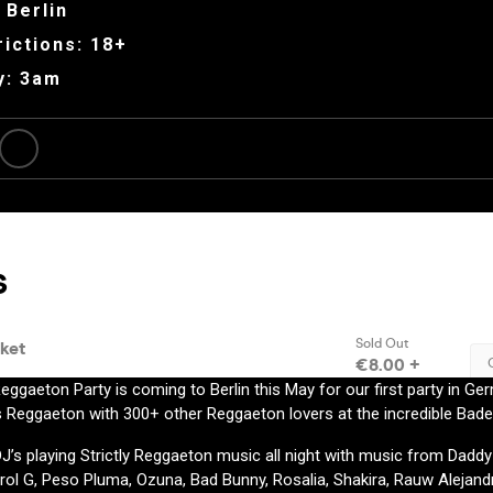
 Berlin
ictions: 18+
y: 3am
eggaeton Party is coming to Berlin this May for our first party in 
gs Reggaeton with 300+ other Reggaeton lovers at the incredible Bade
DJ’s playing Strictly Reggaeton music all night with music from Daddy
rol G, Peso Pluma, Ozuna, Bad Bunny, Rosalia, Shakira, Rauw Alejandr