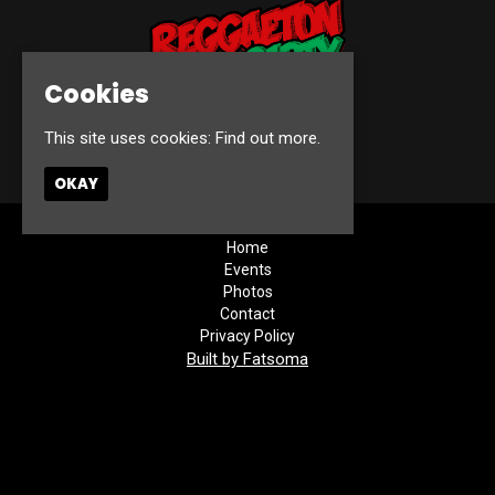
Cookies
This site uses cookies:
Find out more.
© Reggaeton Party 2026
OKAY
Home
Events
Photos
Contact
Privacy Policy
Built by Fatsoma