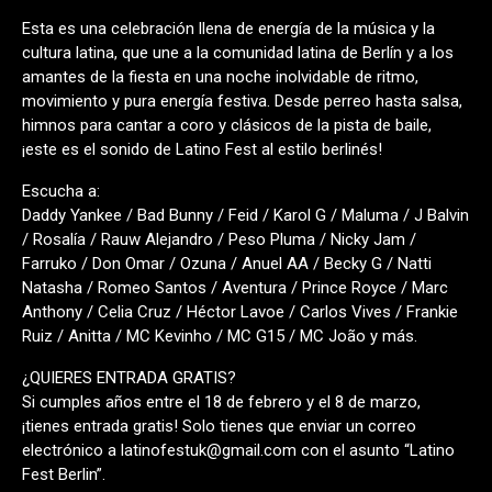
Esta es una celebración llena de energía de la música y la
cultura latina, que une a la comunidad latina de Berlín y a los
amantes de la fiesta en una noche inolvidable de ritmo,
movimiento y pura energía festiva. Desde perreo hasta salsa,
himnos para cantar a coro y clásicos de la pista de baile,
¡este es el sonido de Latino Fest al estilo berlinés!
Escucha a:
Daddy Yankee / Bad Bunny / Feid / Karol G / Maluma / J Balvin
/ Rosalía / Rauw Alejandro / Peso Pluma / Nicky Jam /
Farruko / Don Omar / Ozuna / Anuel AA / Becky G / Natti
Natasha / Romeo Santos / Aventura / Prince Royce / Marc
Anthony / Celia Cruz / Héctor Lavoe / Carlos Vives / Frankie
Ruiz / Anitta / MC Kevinho / MC G15 / MC João y más.
¿QUIERES ENTRADA GRATIS?
Si cumples años entre el 18 de febrero y el 8 de marzo,
¡tienes entrada gratis! Solo tienes que enviar un correo
electrónico a latinofestuk@gmail.com con el asunto “Latino
Fest Berlin”.