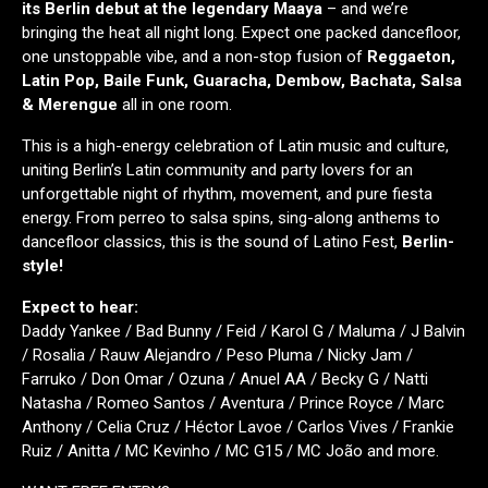
its Berlin debut at the legendary Maaya
– and we’re
bringing the heat all night long. Expect one packed dancefloor,
one unstoppable vibe, and a non-stop fusion of
Reggaeton,
Latin Pop, Baile Funk, Guaracha, Dembow, Bachata, Salsa
& Merengue
all in one room.
This is a high-energy celebration of Latin music and culture,
uniting Berlin’s Latin community and party lovers for an
unforgettable night of rhythm, movement, and pure fiesta
energy. From perreo to salsa spins, sing-along anthems to
dancefloor classics, this is the sound of Latino Fest,
Berlin-
style!
Expect to hear:
Daddy Yankee / Bad Bunny / Feid / Karol G / Maluma / J Balvin
/ Rosalia / Rauw Alejandro / Peso Pluma / Nicky Jam /
Farruko / Don Omar / Ozuna / Anuel AA / Becky G / Natti
Natasha / Romeo Santos / Aventura / Prince Royce / Marc
Anthony / Celia Cruz / Héctor Lavoe / Carlos Vives / Frankie
Ruiz / Anitta / MC Kevinho / MC G15 / MC João and more.