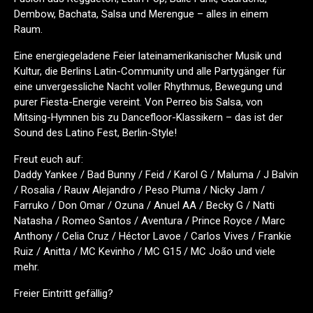
Dembow, Bachata, Salsa und Merengue – alles in einem
Raum.
Eine energiegeladene Feier lateinamerikanischer Musik und
Kultur, die Berlins Latin-Community und alle Partygänger für
eine unvergessliche Nacht voller Rhythmus, Bewegung und
purer Fiesta-Energie vereint. Von Perreo bis Salsa, von
Mitsing-Hymnen bis zu Dancefloor-Klassikern – das ist der
Sound des Latino Fest, Berlin-Style!
Freut euch auf:
Daddy Yankee / Bad Bunny / Feid / Karol G / Maluma / J Balvin
/ Rosalia / Rauw Alejandro / Peso Pluma / Nicky Jam /
Farruko / Don Omar / Ozuna / Anuel AA / Becky G / Natti
Natasha / Romeo Santos / Aventura / Prince Royce / Marc
Anthony / Celia Cruz / Héctor Lavoe / Carlos Vives / Frankie
Ruiz / Anitta / MC Kevinho / MC G15 / MC João und viele
mehr.
Freier Eintritt gefällig?