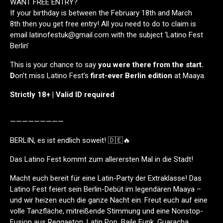
WANT FREE ENTRY?
If your birthday is between the February 18th and March
8th then you get free entry! All you need to do to claim is
email latinofestuk@gmail.com with the subject ‘Latino Fest
Berlin’
This is your chance to say
you were there from the start.
D
on’t miss Latino Fest’s
first-ever Berlin edition
at Maaya.
Strictly 18+ | Valid ID required
—————————
BERLIN, es ist endlich soweit! 🇩🇪🔥
Das Latino Fest kommt zum allerersten Mal in die Stadt!
Macht euch bereit für eine Latin-Party der Extraklasse! Das
Latino Fest feiert sein Berlin-Debüt im legendären Maaya –
und wir heizen euch die ganze Nacht ein. Freut euch auf eine
volle Tanzfläche, mitreißende Stimmung und eine Nonstop-
Fusion aus Reggaeton, Latin Pop, Baile Funk, Guaracha,